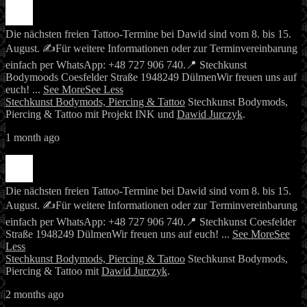
Die nächsten freien Tattoo-Termine bei Dawid sind vom 8. bis 15.
August. ✍️
Für weitere Informationen oder zur Terminvereinbarung
einfach per WhatsApp: +48 727 906 740.
📍 Stechkunst
Bodymoods
Coesfelder Straße 19
48249 Dülmen
Wir freuen uns auf
euch!
...
See More
See Less
Stechkunst Bodymods, Piercing & Tattoo
Stechkunst Bodymods,
Piercing & Tattoo mit Projekt INK und
Dawid Jurczyk
.
1 month ago
Die nächsten freien Tattoo-Termine bei Dawid sind vom 8. bis 15.
August. ✍️
Für weitere Informationen oder zur Terminvereinbarung
einfach per WhatsApp: +48 727 906 740.
📍 Stechkunst
Coesfelder
Straße 19
48249 Dülmen
Wir freuen uns auf euch!
...
See More
See
Less
Stechkunst Bodymods, Piercing & Tattoo
Stechkunst Bodymods,
Piercing & Tattoo mit
Dawid Jurczyk
.
2 months ago