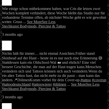
Wie einige schon mitbekommen haben, war Cris die letzen zwei
Wochen komplett verhindert, diese Woche bleibt das Studio nur für
vorhandene Termine offen, ab nächster Woche geht es wie gewohnt
weiter. Gruss
...
See More
See Less
Stechkunst Bodymods, Piercing & Tattoo
3 months ago
Nichts hält für immer… nicht einmal Ansichten.
Früher stand
Skinhead auf der Haut – heute ist es nur noch eine Erinnerung 😅
Stattdessen kam ein Oldschool-Wal 🐋 und ehrlich? Eine viel
bessere Geschichte, die man auf der Haut tragen kann.
Menschen
verändern sich und Tattoos können sich auch verändern.
Wenn du
ein altes Tattoo hast, das nicht mehr zu dir passt – man kann das
ändern.
📍Dülmen
Komm vorbei für dein Cover-up.
#tattoo
#coverup
#tattoodeutschland
#tattoowierer
#dülmen
...
See More
See Less
Stechkunst Bodymods, Piercing & Tattoo
3 months ago